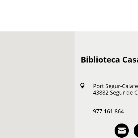
ALTRES PORTALS MUNICIPALS
Decidim Calafell
Transparència
Tràmits
Biblioteca Ca
Treball i empresa
Seu electrònica AOC
Port Segur-Calafel
43882 Segur de Ca
Mapes de Calafell
977 161 864
E-m