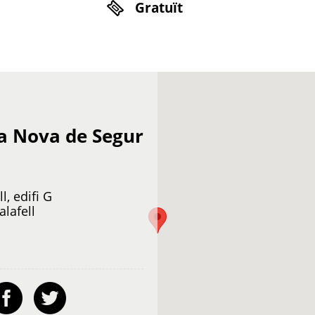
Gratuït
sa Nova de Segur
l, edifi G
lafell
ail
Facebook
Twitter