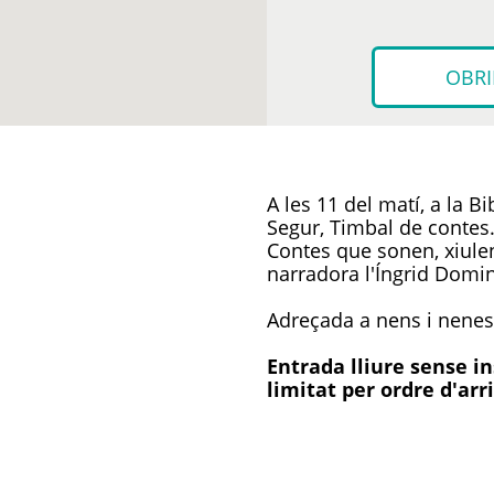
OBRI
A les 11 del matí, a la B
Segur, Timbal de contes
Contes que sonen, xiule
narradora l'Íngrid Domi
Adreçada a nens i nenes 
Entrada lliure sense i
limitat per ordre d'arr