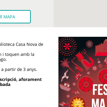
R MAPA
iblioteca Casa Nova de
.
n i toquen amb la
ngo.
a partir de 3 anys.
nscripció, aforament
ibada