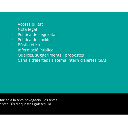
Footer links
Accessibilitat
Nota legal
Política de seguretat
Política de cookies
Bústia ètica
Informació Publica
Queixes, suggeriments i propostes
Canals d’alertes i sistema intern d’alertes (SIA)
tar-se a la teva navegació i les teves
ptes l'ús d'aquestes galetes i la