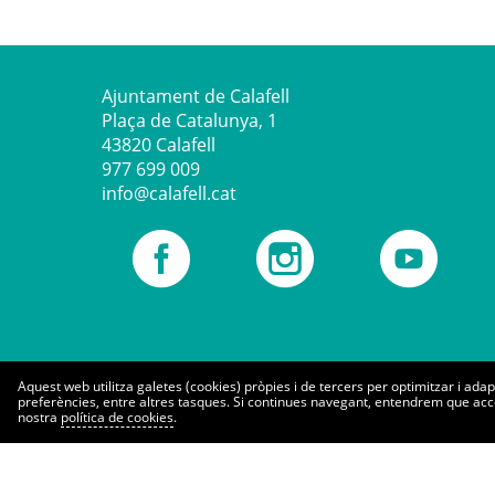
Ajuntament de Calafell
Plaça de Catalunya, 1
43820 Calafell
977 699 009
info@calafell.cat
Social links
L'Ajuntament de Calafell a Facebook
Instagram
Canal YouTube
Aquest web utilitza galetes (cookies) pròpies i de tercers per optimitzar i adap
preferències, entre altres tasques. Si continues navegant, entendrem que acce
Dreceres
nostra
política de cookies
.