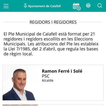
Traduei
Main navigation
Cercar
INICI
REGIDORS I REGIDORES
AJUNTAMENT
El Ple Municipal de Calafell està format per 21
regidores i regidors escollits en les Eleccions
Tipus de contingut
Municipals. Les atribucions del Ple les estableix
PER TEMES I SERVEIS
la Llei 7/1985, del 2 d’abril, que regula les bases
- Qualsevol -
de règim local.
MUNICIPI
CERCAR
AGENDA D'ACTIVITATS, CURSOS I TALLERS
Ramon Ferré i Solé
PSC
Alcalde
NOTÍCIES
MAPA WEB