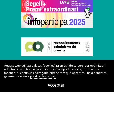
Aquest web utilitza galetes (cookies) pròpies i de tercers per optimitzar i
adaptar-se a la teva navegació i les teves preferències, entre altres
tasques. Si continues navegant, entendrem que acceptes l'ús d'aquestes
galetes i la nostra
política de cookies
.
Dreceres
Acceptar