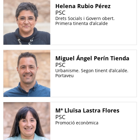
ALTRES PORTALS MUNICIPALS
Helena Rubio Pérez
PSC
Drets Socials i Govern obert.
Decidim Calafell
Primera tinenta d’alcalde
Transparència
Tràmits
Miguel Ángel Perín Tienda
Treball i empresa
PSC
Urbanisme. Segon tinent d’alcalde.
Seu electrònica AOC
Portaveu
Mapes de Calafell
Mª Lluïsa Lastra Flores
PSC
Promoció econòmica